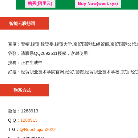
购买(阿里云)
Buy Now(west.xyz)
智能云联想词
百度：
警帽,经贸,经贸委,经贸大学,京贸国际城,经贸部,京贸国际公馆
谷歌：
请联系QQ2892511授权，谢谢使用！
搜狗：
正在生成中....
好搜：
经贸职业技术学院官网,经贸,警帽,经贸职业技术学校,京贸,经贸
联系方式
微信：1288913
Q Q：
1288913
T G：
@Ruochujian2022